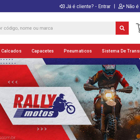
|
Já é cliente? - Entrar
Não é 
E Calcados
Capacetes
Pneumaticos
Sistema De Tran