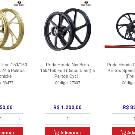
Titan 150/160
Roda Honda Nxr Bros
Roda Honda P
24 5 Palitos
150/160 Esd (Disco Diant) 6
Palitos Speed
hicke...
Palitos Cycl...
(Frei
: 33477
Código: 27337
Código
50,00
R$ 1.200,00
R$ 8
cionar
Adicionar
Adi