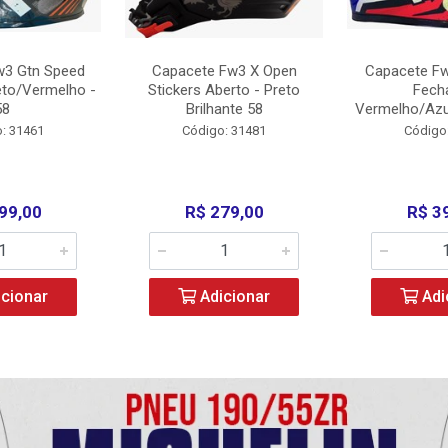
w3 Gtn Speed
Capacete Fw3 X Open
Capacete Fw
eto/Vermelho -
Stickers Aberto - Preto
Fech
58
Brilhante 58
Vermelho/Azu
: 31461
Código: 31481
Código
99,00
R$ 279,00
R$ 3
cionar
Adicionar
Adi