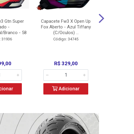
3 Gtn Super
Capacete Fw3 X Open Up
Capacete F
ado -
Fox Aberto - Azul Tiffany
Fechado -
l/Branco - 58
(C/Oculos) ...
(C/Oculo
: 31936
Código: 34745
Código:
99,00
R$ 329,00
R$ 52
cionar
Adicionar
Adic