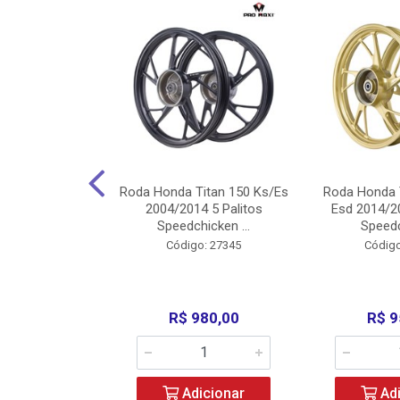
Carenagens E
Roda Honda Titan 150 Ks/Es
Roda Honda 
Titan 150 2004
2004/2014 5 Palitos
Esd 2014/20
/Fan ...
Speedchicken ...
Speedc
o: 30714
Código: 27345
Código
200,00
R$ 980,00
R$ 9
icionar
Adicionar
Adi