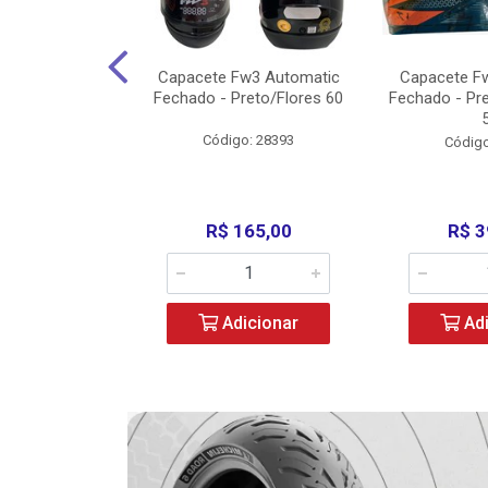
w3 X Open 43
Capacete Fw3 Automatic
Capacete F
ermelho/Verde
Fechado - Preto/Flores 60
Fechado - Pr
los) - ...
Código: 28393
o: 36246
Código
329,00
R$ 165,00
R$ 3
icionar
Adicionar
Adi