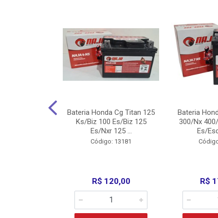
nda Cg Titan
Bateria Honda Cg Titan 125
Bateria Hon
150/160
Ks/Biz 100 Es/Biz 125
300/Nx 400/
/Fan 125 200...
Es/Nxr 125 ...
Es/Esd
o: 5317
Código: 13181
Código
135,00
R$ 120,00
R$ 1