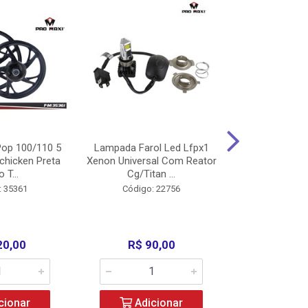
op 100/110 5
Lampada Farol Led Lfpx1
Manopla Pro M
chicken Preta
Xenon Universal Com Reator
Mpx1 Alum
o T...
Cg/Titan ...
Bros/Xre/
: 35361
Código: 22756
Código:
20,00
R$ 90,00
R$ 4
cionar
Adicionar
Adic