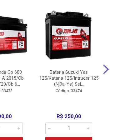
nda Cb 600
Bateria Suzuki Yes
Bateria
8 A 2015/Cb
125/Katana 125/Intruder 125
Xtz125/Crypto
20/Cb 6...
(Nj9a-Ys) Sel...
110/Super 1
: 33473
Código: 33474
Código:
90,00
R$ 250,00
R$ 17