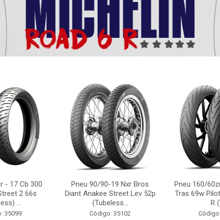
r - 17 Cb 300
Pneu 90/90-19 Nxr Bros
Pneu 160/60zr
Street 2 66s
Diant Anakee Street Lev 52p
Tras 69w Pilot
ess) ...
(Tubeless...
R (
: 35099
Código: 35102
Código