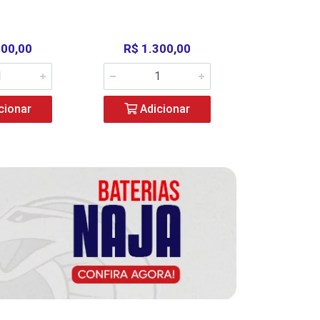
000,00
R$ 1.300,00
R$ 39
cionar
Adicionar
Adic