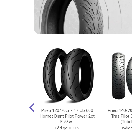
-18 Cg/Titan
Pneu 120/70zr - 17 Cb 600
Pneu 140/70
 Ybr/Fazer 150
Hornet Diant Pilot Power 2ct
Tras Pilot 
Pilot ...
F 58w...
(Tubel
o: 35350
Código: 35032
Código