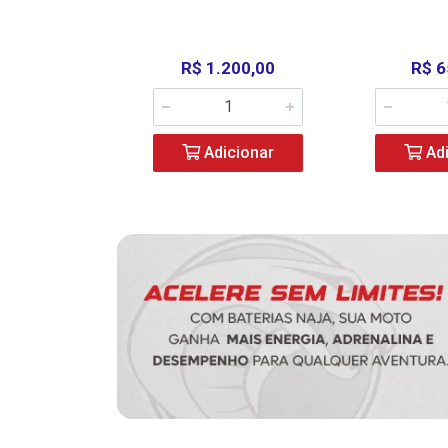
390,00
R$ 1.200,00
R$ 6
icionar
Adicionar
Adi