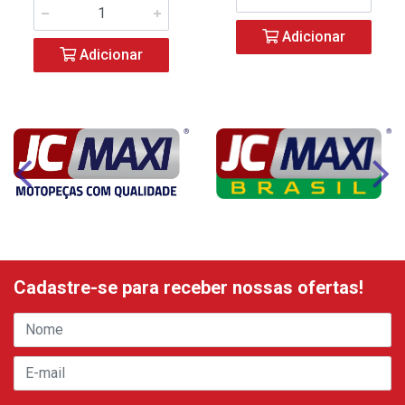
Adicionar
Adicionar
Cadastre-se para receber nossas ofertas!