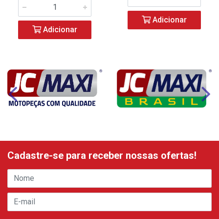
Adicionar
Adicionar
Cadastre-se para receber nossas ofertas!