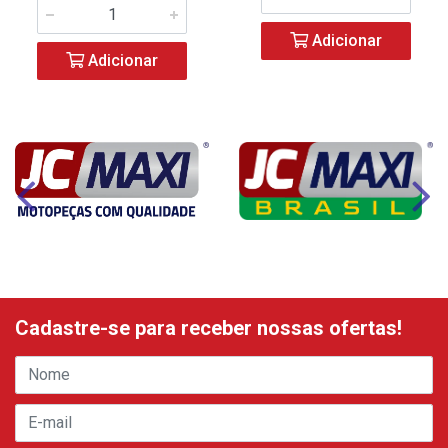
Adicionar
Adicionar
Cadastre-se para receber nossas ofertas!