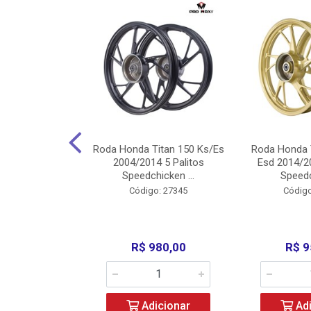
Carenagens E
Roda Honda Titan 150 Ks/Es
Roda Honda 
Titan 150 2004
2004/2014 5 Palitos
Esd 2014/20
/Fan ...
Speedchicken ...
Speedc
o: 30714
Código: 27345
Código
200,00
R$ 980,00
R$ 9
icionar
Adicionar
Adi