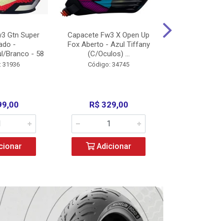
3 Gtn Super
Capacete Fw3 X Open Up
Capacete F
ado -
Fox Aberto - Azul Tiffany
Fechado -
l/Branco - 58
(C/Oculos) ...
(C/Oculo
: 31936
Código: 34745
Código:
99,00
R$ 329,00
R$ 52
cionar
Adicionar
Adic