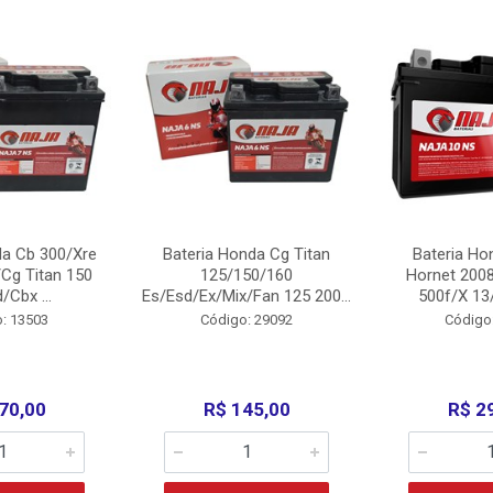
da Cb 300/Xre
Bateria Honda Cg Titan
Bateria Ho
Cg Titan 150
125/150/160
Hornet 200
/Cbx ...
Es/Esd/Ex/Mix/Fan 125 200...
500f/X 13/
: 13503
Código: 29092
Código
70,00
R$ 145,00
R$ 2