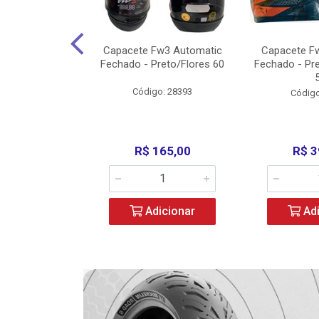
3 X Open Eagle
Capacete Fw3 Automatic
Capacete F
l/Amarelo - 58
Fechado - Preto/Flores 60
Fechado - Pr
o: 36734
Código: 28393
Código
279,00
R$ 165,00
R$ 3
icionar
Adicionar
Adi