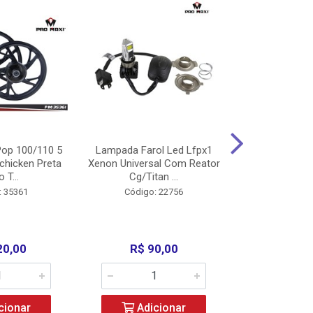
op 100/110 5
Lampada Farol Led Lfpx1
Manopla Pro M
chicken Preta
Xenon Universal Com Reator
Mpx1 Alum
o T...
Cg/Titan ...
Bros/Xre/
: 35361
Código: 22756
Código:
20,00
R$ 90,00
R$ 4
cionar
Adicionar
Adic