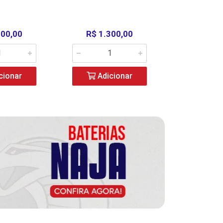
000,00
R$ 1.300,00
R$ 39
cionar
Adicionar
Adic