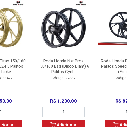
Titan 150/160
Roda Honda Nxr Bros
Roda Honda P
24 5 Palitos
150/160 Esd (Disco Diant) 6
Palitos Speed
hicke...
Palitos Cycl...
(Frei
: 33477
Código: 27337
Código
50,00
R$ 1.200,00
R$ 8
cionar
Adicionar
Adi