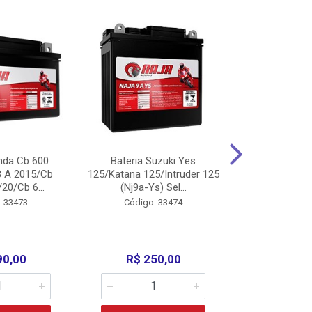
nda Cb 600
Bateria Suzuki Yes
Bateria
8 A 2015/Cb
125/Katana 125/Intruder 125
Xtz125/Crypto
20/Cb 6...
(Nj9a-Ys) Sel...
110/Super 1
: 33473
Código: 33474
Código:
90,00
R$ 250,00
R$ 17