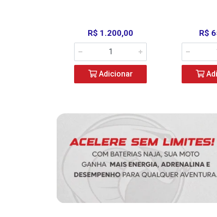
390,00
R$ 1.200,00
R$ 6
icionar
Adicionar
Adi