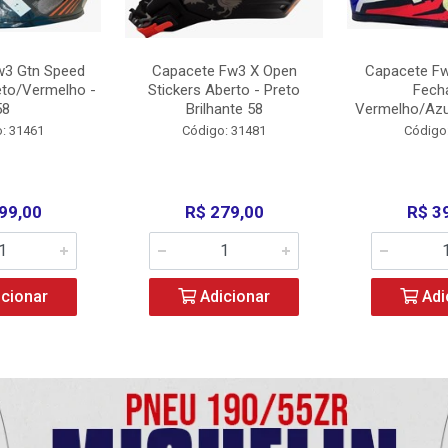
w3 Gtn Speed
Capacete Fw3 X Open
Capacete Fw
eto/Vermelho -
Stickers Aberto - Preto
Fech
58
Brilhante 58
Vermelho/Azu
: 31461
Código: 31481
Código
99,00
R$ 279,00
R$ 3
cionar
Adicionar
Adi