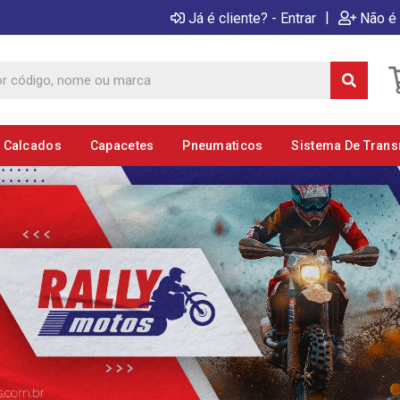
|
Já é cliente? - Entrar
Não é 
E Calcados
Capacetes
Pneumaticos
Sistema De Tran