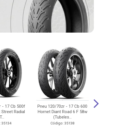
 - 17 Cb 500f
Pneu 120/70zr - 17 Cb 600
Pneu 90/90-
 Street Radial
Hornet Diant Road 6 F 58w
125/150/160 Y
T...
(Tubeles...
Tras Pil
: 35134
Código: 35138
Código: