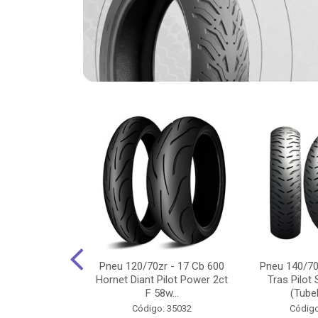
-18 Cg/Titan
Pneu 120/70zr - 17 Cb 600
Pneu 140/70
 Ybr/Fazer 150
Hornet Diant Pilot Power 2ct
Tras Pilot 
Pilot ...
F 58w...
(Tubel
o: 35350
Código: 35032
Código