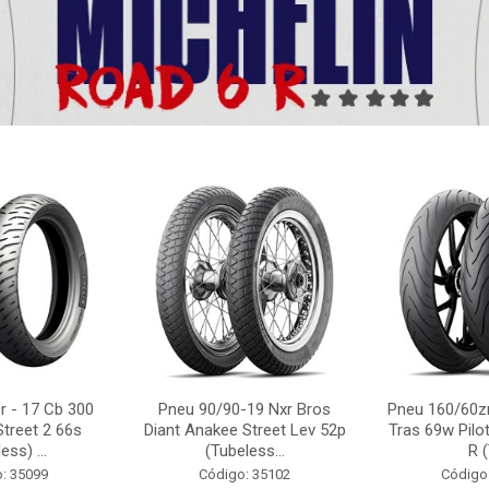
r - 17 Cb 300
Pneu 90/90-19 Nxr Bros
Pneu 160/60zr
Street 2 66s
Diant Anakee Street Lev 52p
Tras 69w Pilot
ess) ...
(Tubeless...
R (
: 35099
Código: 35102
Código