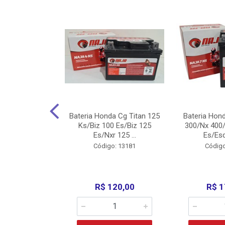
nda Cg Titan
Bateria Honda Cg Titan 125
Bateria Hon
150/160
Ks/Biz 100 Es/Biz 125
300/Nx 400/
/Fan 125 200...
Es/Nxr 125 ...
Es/Esd
o: 5317
Código: 13181
Código
135,00
R$ 120,00
R$ 1