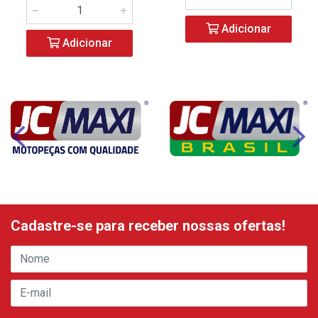
Adicionar
Adicionar
Cadastre-se para receber nossas ofertas!