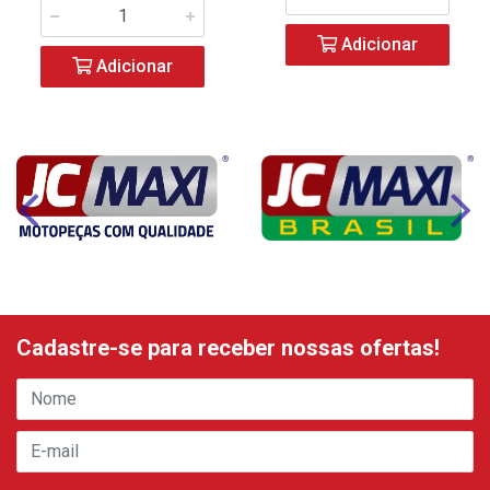
Adicionar
Adicionar
Cadastre-se para receber nossas ofertas!