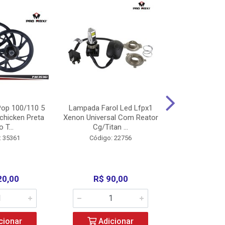
op 100/110 5
Lampada Farol Led Lfpx1
Manopla Pro M
chicken Preta
Xenon Universal Com Reator
Mpx1 Alum
o T...
Cg/Titan ...
Bros/Xre/
: 35361
Código: 22756
Código:
20,00
R$ 90,00
R$ 4
cionar
Adicionar
Adic