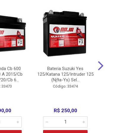
nda Cb 600
Bateria Suzuki Yes
Bateria
8 A 2015/Cb
125/Katana 125/Intruder 125
Xtz125/Crypto
20/Cb 6...
(Nj9a-Ys) Sel...
110/Super 1
: 33473
Código: 33474
Código:
90,00
R$ 250,00
R$ 17