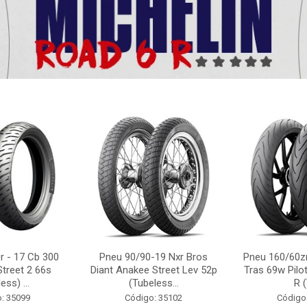
r - 17 Cb 300
Pneu 90/90-19 Nxr Bros
Pneu 160/60zr
Street 2 66s
Diant Anakee Street Lev 52p
Tras 69w Pilot
ess) ...
(Tubeless...
R (
: 35099
Código: 35102
Código