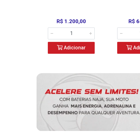
390,00
R$ 1.200,00
R$ 6
icionar
Adicionar
Adi