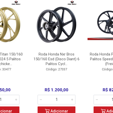
Titan 150/160
Roda Honda Nxr Bros
Roda Honda P
24 5 Palitos
150/160 Esd (Disco Diant) 6
Palitos Speed
hicke...
Palitos Cycl...
(Frei
: 33477
Código: 27337
Código
50,00
R$ 1.200,00
R$ 8
cionar
Adicionar
Adi