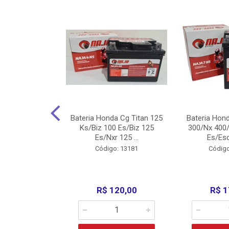
nda Cg Titan
Bateria Honda Cg Titan 125
Bateria Hon
150/160
Ks/Biz 100 Es/Biz 125
300/Nx 400/
/Fan 125 200...
Es/Nxr 125 ...
Es/Esd
o: 5317
Código: 13181
Código
135,00
R$ 120,00
R$ 1