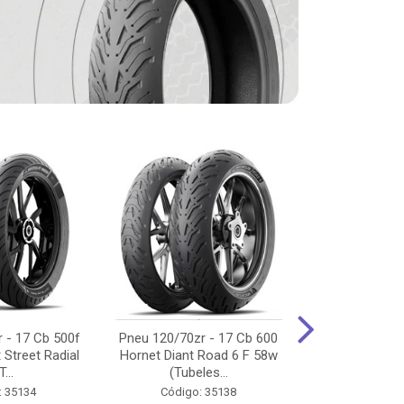
 - 17 Cb 500f
Pneu 120/70zr - 17 Cb 600
Pneu 90/90-
 Street Radial
Hornet Diant Road 6 F 58w
125/150/160 Y
T...
(Tubeles...
Tras Pil
: 35134
Código: 35138
Código: