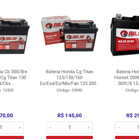
da Cb 300/Xre
Bateria Honda Cg Titan
Bateria Ho
Cg Titan 150
125/150/160
Hornet 200
/Cbx ...
Es/Esd/Ex/Mix/Fan 125 200...
500f/X 13/
: 13503
Código: 29092
Código
70,00
R$ 145,00
R$ 2