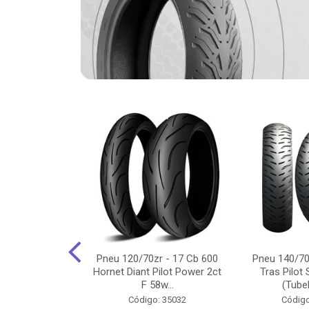
-18 Cg/Titan
Pneu 120/70zr - 17 Cb 600
Pneu 140/70
 Ybr/Fazer 150
Hornet Diant Pilot Power 2ct
Tras Pilot 
Pilot ...
F 58w...
(Tubel
o: 35350
Código: 35032
Código