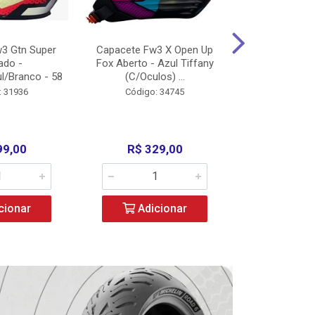
3 Gtn Super
Capacete Fw3 X Open Up
Capacete F
ado -
Fox Aberto - Azul Tiffany
Fechado -
l/Branco - 58
(C/Oculos) ...
(C/Oculo
: 31936
Código: 34745
Código:
99,00
R$ 329,00
R$ 52
cionar
Adicionar
Adic