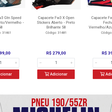
w3 Gtn Speed
Capacete Fw3 X Open
Capacete Fw
eto/Vermelho -
Stickers Aberto - Preto
Fech
58
Brilhante 58
Vermelho/Azu
: 31461
Código: 31481
Código
99,00
R$ 279,00
R$ 3
cionar
Adicionar
Adi