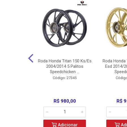
Carenagens E
Roda Honda Titan 150 Ks/Es
Roda Honda 
Titan 150 2004
2004/2014 5 Palitos
Esd 2014/20
/Fan ...
Speedchicken ...
Speedc
o: 30714
Código: 27345
Código
200,00
R$ 980,00
R$ 9
icionar
Adicionar
Adi