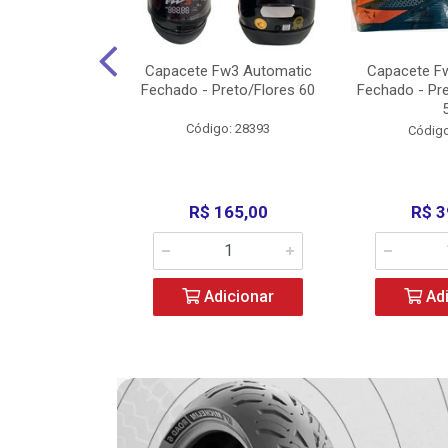
w3 X Open 43
Capacete Fw3 Automatic
Capacete F
ermelho/Verde
Fechado - Preto/Flores 60
Fechado - Pr
los) - ...
Código: 28393
o: 36246
Código
329,00
R$ 165,00
R$ 3
icionar
Adicionar
Adi