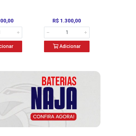
000,00
R$ 1.300,00
R$ 39
cionar
Adicionar
Adic