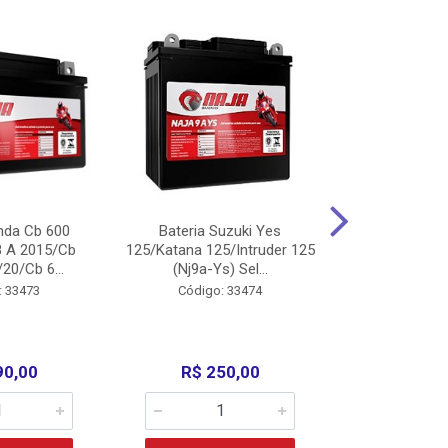
nda Cb 600
Bateria Suzuki Yes
Bateria
8 A 2015/Cb
125/Katana 125/Intruder 125
Xtz125/Crypto
20/Cb 6...
(Nj9a-Ys) Sel...
110/Super 1
: 33473
Código: 33474
Código:
90,00
R$ 250,00
R$ 17