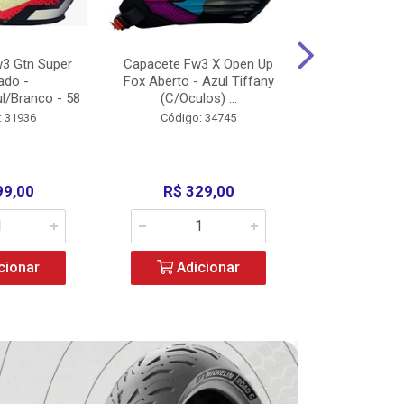
3 Gtn Super
Capacete Fw3 X Open Up
Capacete F
ado -
Fox Aberto - Azul Tiffany
Fechado -
l/Branco - 58
(C/Oculos) ...
(C/Oculo
: 31936
Código: 34745
Código:
99,00
R$ 329,00
R$ 52
cionar
Adicionar
Adic