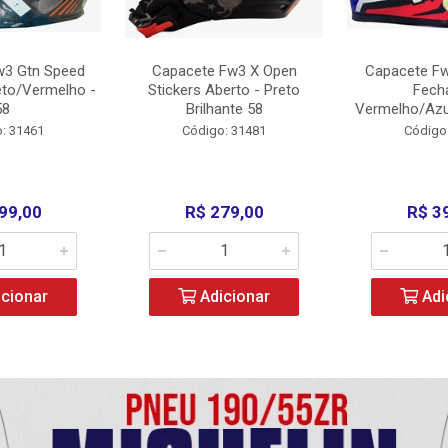
w3 Gtn Speed
Capacete Fw3 X Open
Capacete Fw
eto/Vermelho -
Stickers Aberto - Preto
Fech
58
Brilhante 58
Vermelho/Azu
: 31461
Código: 31481
Código
99,00
R$ 279,00
R$ 3
cionar
Adicionar
Adi