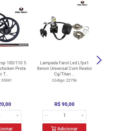
op 100/110 5
Lampada Farol Led Lfpx1
Manopla Pro M
chicken Preta
Xenon Universal Com Reator
Mpx1 Alum
o T...
Cg/Titan ...
Bros/Xre/
: 35361
Código: 22756
Código:
20,00
R$ 90,00
R$ 4
cionar
Adicionar
Adic