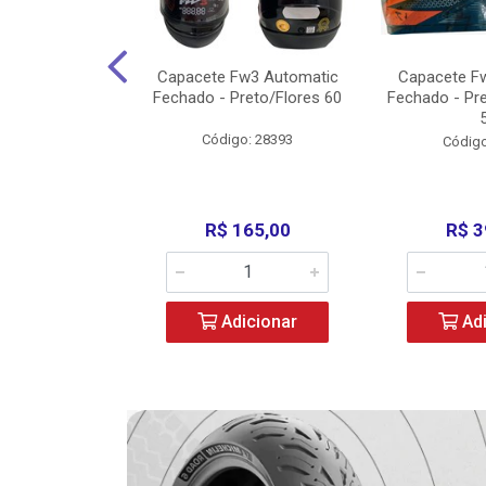
w3 X Open 43
Capacete Fw3 Automatic
Capacete F
ermelho/Verde
Fechado - Preto/Flores 60
Fechado - Pr
los) - ...
Código: 28393
o: 36246
Código
329,00
R$ 165,00
R$ 3
icionar
Adicionar
Adi