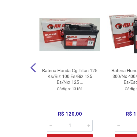
nda Cg Titan
Bateria Honda Cg Titan 125
Bateria Hon
150/160
Ks/Biz 100 Es/Biz 125
300/Nx 400/
/Fan 125 200...
Es/Nxr 125 ...
Es/Esd
o: 5317
Código: 13181
Código
135,00
R$ 120,00
R$ 1