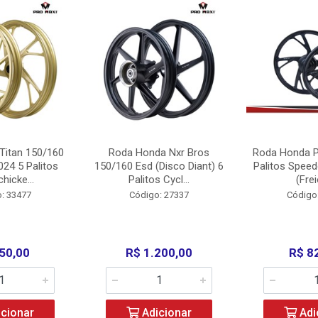
Titan 150/160
Roda Honda Nxr Bros
Roda Honda P
24 5 Palitos
150/160 Esd (Disco Diant) 6
Palitos Speed
hicke...
Palitos Cycl...
(Frei
: 33477
Código: 27337
Código
50,00
R$ 1.200,00
R$ 8
cionar
Adicionar
Adi