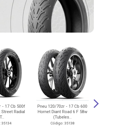
 - 17 Cb 500f
Pneu 120/70zr - 17 Cb 600
Pneu 90/90-
 Street Radial
Hornet Diant Road 6 F 58w
125/150/160 Y
T...
(Tubeles...
Tras Pil
: 35134
Código: 35138
Código: