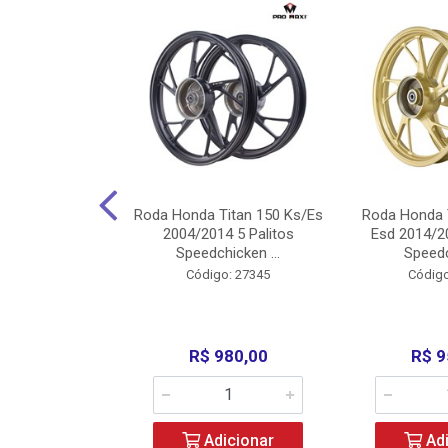
Carenagens E
Roda Honda Titan 150 Ks/Es
Roda Honda 
Titan 150 2004
2004/2014 5 Palitos
Esd 2014/20
/Fan ...
Speedchicken ...
Speedc
o: 30714
Código: 27345
Código
200,00
R$ 980,00
R$ 9
icionar
Adicionar
Adi