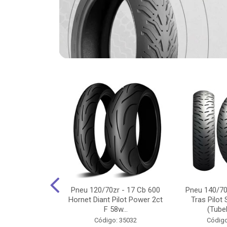
-18 Cg/Titan
Pneu 120/70zr - 17 Cb 600
Pneu 140/70
 Ybr/Fazer 150
Hornet Diant Pilot Power 2ct
Tras Pilot 
Pilot ...
F 58w...
(Tubel
o: 35350
Código: 35032
Código