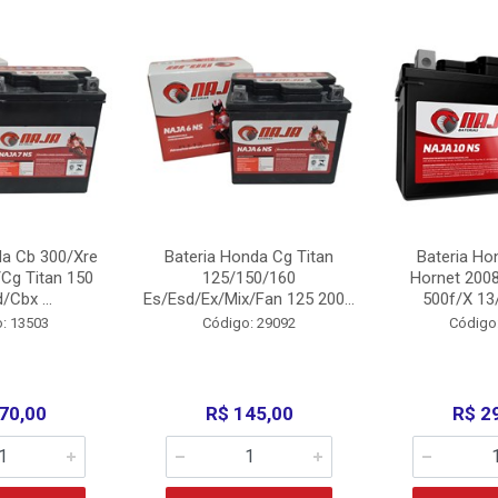
da Cb 300/Xre
Bateria Honda Cg Titan
Bateria Ho
Cg Titan 150
125/150/160
Hornet 200
/Cbx ...
Es/Esd/Ex/Mix/Fan 125 200...
500f/X 13/
: 13503
Código: 29092
Código
70,00
R$ 145,00
R$ 2