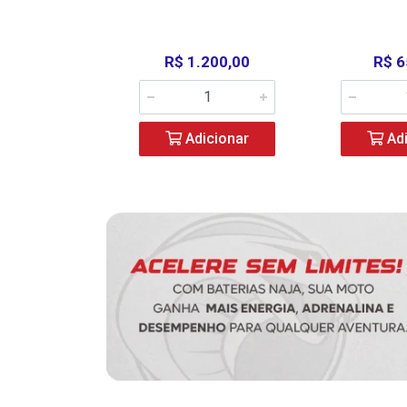
390,00
R$ 1.200,00
R$ 6
icionar
Adicionar
Adi