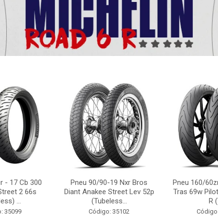
r - 17 Cb 300
Pneu 90/90-19 Nxr Bros
Pneu 160/60zr
Street 2 66s
Diant Anakee Street Lev 52p
Tras 69w Pilot
ess) ...
(Tubeless...
R (
: 35099
Código: 35102
Código