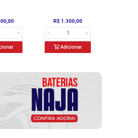
000,00
R$ 1.300,00
R$ 39
cionar
Adicionar
Adic