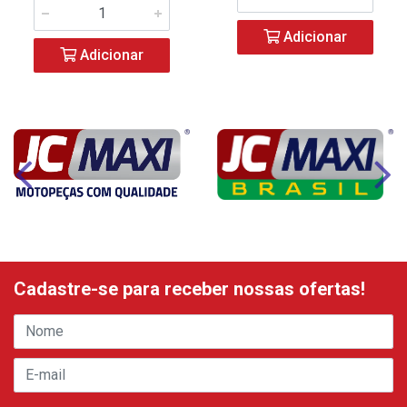
Adicionar
Adicionar
Cadastre-se para receber nossas ofertas!