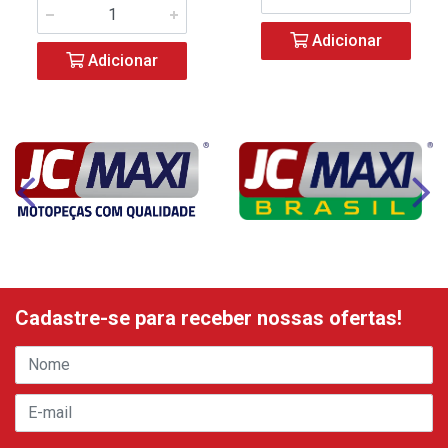
Adicionar
Adicionar
Cadastre-se para receber nossas ofertas!