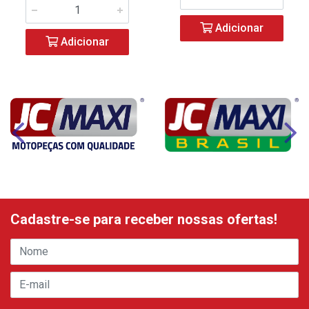
Adicionar
Adicionar
Cadastre-se para receber nossas ofertas!