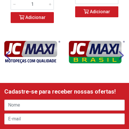
Adicionar
Adicionar
Cadastre-se para receber nossas ofertas!