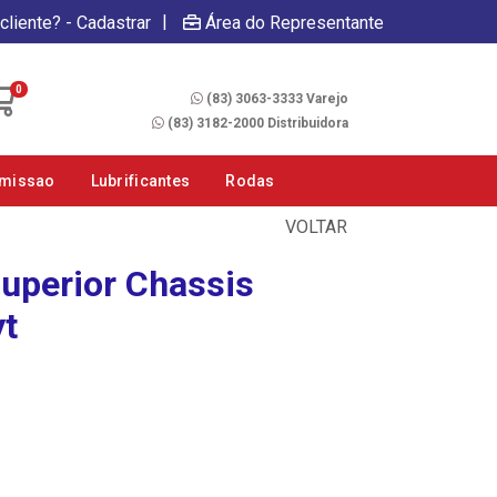
|
cliente? - Cadastrar
Área do Representante
Fale Conosco
0
(83) 3063-3333 Varejo
(83) 3182-2000 Distribuidora
smissao
Lubrificantes
Rodas
VOLTAR
uperior Chassis
yt