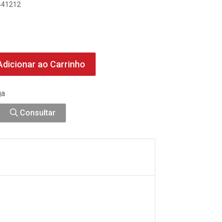
1441212
dicionar ao Carrinho
ga
Consultar