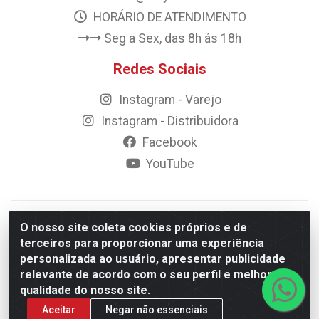
HORÁRIO DE ATENDIMENTO
Seg a Sex, das 8h ás 18h
Redes Sociais
Instagram - Varejo
Instagram - Distribuidora
Facebook
YouTube
© 2023 Rally Motos - todos os direitos reservados.
O nosso site coleta cookies próprios e de
Razão Social: Rally motos distribuidora, importadora e
terceiros para proporcionar uma experiência
transportadora de peças LTDA - CNPJ 09.262.859/0001-43 -
personalizada ao usuário, apresentar publicidade
Rua Vigário Calixto 2900 - Catolé, Campina Grande/PB
relevante de acordo com o seu perfil e melhorar a
qualidade do nosso site.
Aceitar
Negar não essenciais