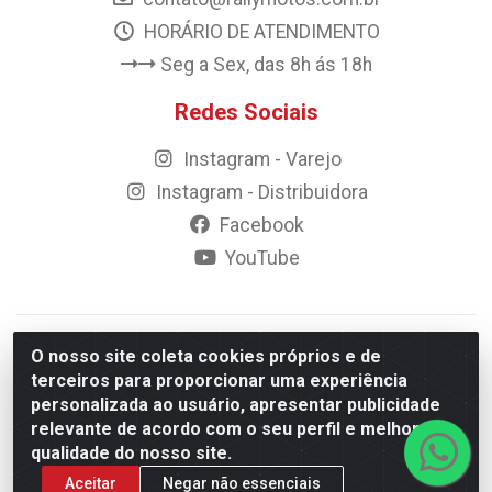
HORÁRIO DE ATENDIMENTO
Seg a Sex, das 8h ás 18h
Redes Sociais
Instagram - Varejo
Instagram - Distribuidora
Facebook
YouTube
© 2023 Rally Motos - todos os direitos reservados.
O nosso site coleta cookies próprios e de
Razão Social: Rally motos distribuidora, importadora e
terceiros para proporcionar uma experiência
transportadora de peças LTDA - CNPJ 09.262.859/0001-43 -
personalizada ao usuário, apresentar publicidade
Rua Vigário Calixto 2900 - Catolé, Campina Grande/PB
relevante de acordo com o seu perfil e melhorar a
qualidade do nosso site.
Aceitar
Negar não essenciais