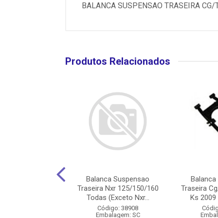
BALANCA SUSPENSAO TRASEIRA CG/TI
Produtos Relacionados
nca Suspensao
Balanca Suspensao
Balanca
 Cg/Titan 150 Ks
Traseira Nxr 125/150/160
Traseira Cg
 2016 (Com ...
Todas (Exceto Nxr...
Ks 2009 
digo: 22425
Código: 38908
Códig
balagem: CX
Embalagem: SC
Embal