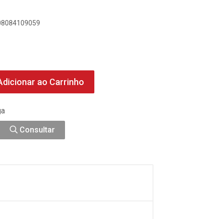
908084109059
dicionar ao Carrinho
ga
Consultar