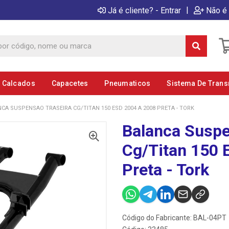
|
Já é cliente? - Entrar
Não é 
E Calcados
Capacetes
Pneumaticos
Sistema De Tran
CA SUSPENSAO TRASEIRA CG/TITAN 150 ESD 2004 A 2008 PRETA - TORK
Balanca Suspe
Cg/Titan 150 
Preta - Tork
Código do Fabricante: BAL-04PT