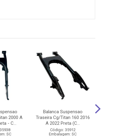
uspensao
Balanca Suspensao
Balanca Sus
itan 2000 A
Traseira Cg/Titan 160 2016
Traseira Biz 12
ta - C...
A 2022 Preta (C...
2010 (Sem Buch
 35938
Código: 35912
Código: 14
em: SC
Embalagem: SC
Embalagem: