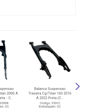
uspensao
Balanca Suspensao
Balanca Sus
itan 2000 A
Traseira Cg/Titan 160 2016
Traseira Biz 12
ta - C...
A 2022 Preta (C...
2010 (Sem Buch
 35938
Código: 35912
Código: 14
em: SC
Embalagem: SC
Embalagem: