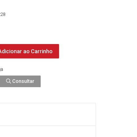
228
dicionar ao Carrinho
ga
Consultar