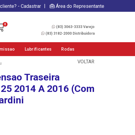
|
cliente? - Cadastrar
Área do Representante
Fale Conosco
0
(83) 3063-3333 Varejo
(83) 3182-2000 Distribuidora
smissao
Lubrificantes
Rodas
VOLTAR
I
nsao Traseira
125 2014 A 2016 (Com
ardini