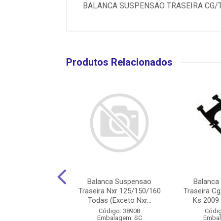
BALANCA SUSPENSAO TRASEIRA CG/TI
Produtos Relacionados
nca Suspensao
Balanca Suspensao
Balanca
 Cg/Titan 150 Ks
Traseira Nxr 125/150/160
Traseira Cg
 2016 (Com ...
Todas (Exceto Nxr...
Ks 2009 
digo: 22425
Código: 38908
Códig
balagem: CX
Embalagem: SC
Embal