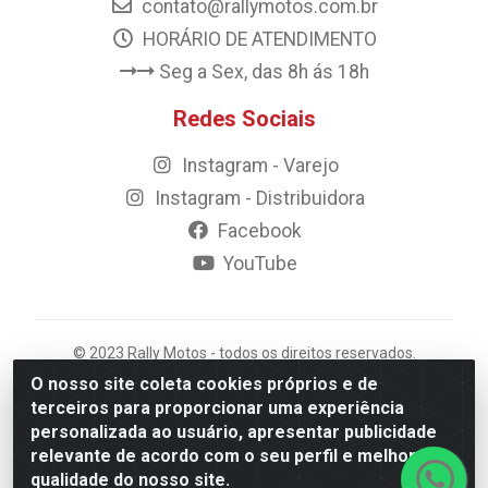
contato@rallymotos.com.br
HORÁRIO DE ATENDIMENTO
Seg a Sex, das 8h ás 18h
Redes Sociais
Instagram - Varejo
Instagram - Distribuidora
Facebook
YouTube
© 2023 Rally Motos - todos os direitos reservados.
Razão Social: Rally motos distribuidora, importadora e
O nosso site coleta cookies próprios e de
transportadora de peças LTDA - CNPJ 09.262.859/0001-
terceiros para proporcionar uma experiência
43 - Rua Vigário Calixto 2900 - Catolé, Campina
personalizada ao usuário, apresentar publicidade
Grande/PB
relevante de acordo com o seu perfil e melhorar a
qualidade do nosso site.