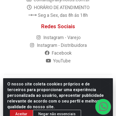
HORÁRIO DE ATENDIMENTO
Seg a Sex, das 8h ás 18h
Redes Sociais
Instagram - Varejo
Instagram - Distribuidora
Facebook
YouTube
© 2023 Rally Motos - todos os direitos reservados.
O nosso site coleta cookies próprios e de
Razão Social: Rally motos distribuidora, importadora e
terceiros para proporcionar uma experiência
transportadora de peças LTDA - CNPJ 09.262.859/0001-43 -
personalizada ao usuário, apresentar publicidade
Rua Vigário Calixto 2900 - Catolé, Campina Grande/PB
relevante de acordo com o seu perfil e melhorar a
qualidade do nosso site.
Aceitar
Negar não essenciais