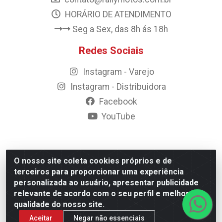
HORÁRIO DE ATENDIMENTO
Seg a Sex, das 8h ás 18h
Redes Sociais
Instagram - Varejo
Instagram - Distribuidora
Facebook
YouTube
© 2023 Rally Motos - todos os direitos reservados.
O nosso site coleta cookies próprios e de
Razão Social: Rally motos distribuidora, importadora e
terceiros para proporcionar uma experiência
transportadora de peças LTDA - CNPJ 09.262.859/0001-43 -
personalizada ao usuário, apresentar publicidade
Rua Vigário Calixto 2900 - Catolé, Campina Grande/PB
relevante de acordo com o seu perfil e melhorar a
qualidade do nosso site.
Aceitar
Negar não essenciais