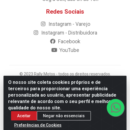
Redes Sociais
Instagram - Varejo
Instagram - Distribuidora
Facebook
YouTube
© 2023 Rally Motos - todos os direitos reservados.
Razão Social: Rally motos distribuidora, importadora e
O nosso site coleta cookies próprios e de
transportadora de peças LTDA - CNPJ 09.262.859/0001-
terceiros para proporcionar uma experiência
43 - Rua Vigário Calixto 2900 - Catolé, Campina
personalizada ao usuário, apresentar publicidade
Grande/PB
relevante de acordo com o seu perfil e melhorar a
qualidade do nosso site.
Aceitar
Negar não essenciais
Preferências de Cookies