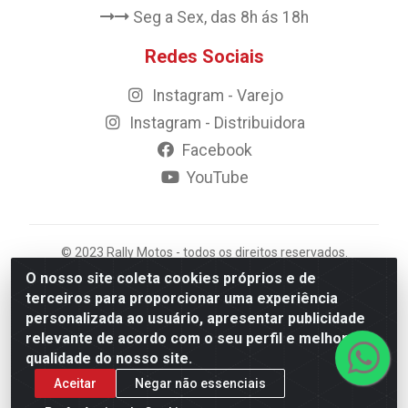
Seg a Sex, das 8h ás 18h
Redes Sociais
Instagram - Varejo
Instagram - Distribuidora
Facebook
YouTube
© 2023 Rally Motos - todos os direitos reservados.
Razão Social: Rally motos distribuidora, importadora e
O nosso site coleta cookies próprios e de
transportadora de peças LTDA - CNPJ 09.262.859/0001-
terceiros para proporcionar uma experiência
43 - Rua Vigário Calixto 2900 - Catolé, Campina
personalizada ao usuário, apresentar publicidade
Grande/PB
relevante de acordo com o seu perfil e melhorar a
qualidade do nosso site.
Aceitar
Negar não essenciais