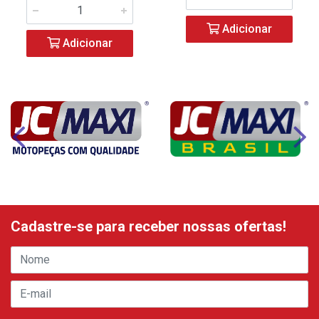
Adicionar
Adicionar
Cadastre-se para receber nossas ofertas!