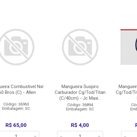
eira Combustivel Nxr
Mangueira Suspiro
Mangueir
60 Bros (C) - Allen
Carburador Cg/Tod/Titan
Cg/Tod/Ti
(C/40cm) - Jc Maxi...
Código: 36963
Código: 36894
Có
Embalagem: SC
Embalagem: SC
Emb
R$ 65,00
R$ 4,00