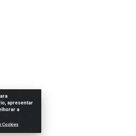
para
io, apresentar
elhorar a
e Cookies