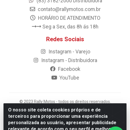
(83) 3182-2000 Distribuidora
contato@rallymotos.com.br
HORÁRIO DE ATENDIMENTO
Seg a Sex, das 8h ás 18h
Redes Sociais
Instagram - Varejo
Instagram - Distribuidora
Facebook
YouTube
© 2023 Rally Motos - todos os direitos reservados.
Razão Social: Rally motos distribuidora, importadora e
O nosso site coleta cookies próprios e de
transportadora de peças LTDA - CNPJ 09.262.859/0001-
terceiros para proporcionar uma experiência
43 - Rua Vigário Calixto 2900 - Catolé, Campina
personalizada ao usuário, apresentar publicidade
Grande/PB
relevante de acordo com o seu perfil e melhorar a