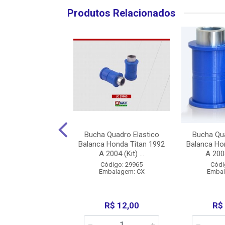
Produtos Relacionados
Quadro Elastico
Bucha Quadro Elastico
Bucha Qua
 Suzuki Yes 125
Balanca Honda Titan 1992
Balanca Ho
 A 2009 (Ki...
A 2004 (Kit) ...
A 2004
digo: 14229
Código: 29965
Códi
balagem: SC
Embalagem: CX
Embal
R$ 65,00
R$ 12,00
R$