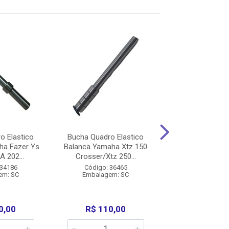
o Elastico
Bucha Quadro Elastico
Bucha Quadro E
ha Fazer Ys
Balanca Yamaha Xtz 150
Balanca Yamaha
A 202...
Crosser/Xtz 250...
Crosser/Xtz 
 34186
Código: 36465
Código: 34
em: SC
Embalagem: SC
Embalagem:
0,00
R$ 110,00
R$ 35,0