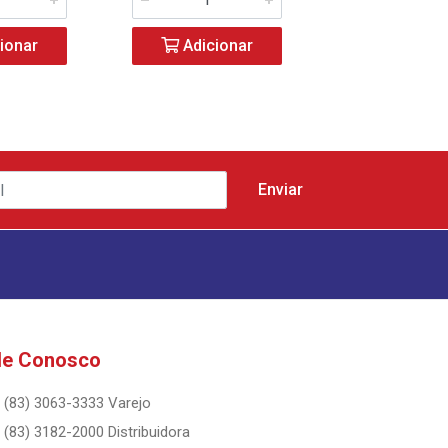
ionar
Adicionar
Adicio
le Conosco
(83) 3063-3333 Varejo
(83) 3182-2000 Distribuidora