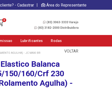
|
cliente? - Cadastrar
Área do Representante
Fale Conosco
0
(83) 3063-3333 Varejo
(83) 3182-2000 Distribuidora
smissao
Lubrificantes
Rodas
VOLTAR
AMENTO AGULHA) - JC MAXI BR
Elastico Balanca
/150/160/Crf 230
(Rolamento Agulha) -