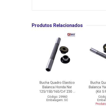
Produtos Relacionados
Quadro Elastico
Bucha Quadro Elastico
Bucha Qua
 Yamaha Xtz 125
Balanca Honda Nxr
Balanca Y
 5 Pecas) -...
125/150/160/Crf 230 ...
(Kit 5 
digo: 29961
Código: 29960
Códig
balagem: CX
Embalagem: SC
Embal
uto Esgotado
Produt