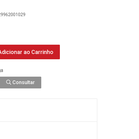
029962001029
dicionar ao Carrinho
ga
Consultar