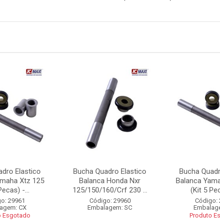
dro Elastico
Bucha Quadro Elastico
Bucha Quadr
amaha Xtz 125
Balanca Honda Nxr
Balanca Yama
Pecas) -...
125/150/160/Crf 230 ...
(Kit 5 Pec
o: 29961
Código: 29960
Código:
agem: CX
Embalagem: SC
Embalag
o Esgotado
Produto E