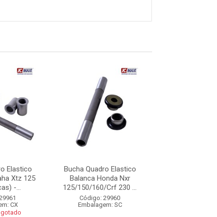
o Elastico
Bucha Quadro Elastico
Bucha Quadro E
ha Xtz 125
Balanca Honda Nxr
Balanca Yamaha
as) -...
125/150/160/Crf 230 ...
(Kit 5 Pecas)
 29961
Código: 29960
Código: 29
em: CX
Embalagem: SC
Embalagem:
sgotado
Produto Esgo