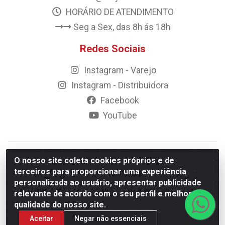
HORÁRIO DE ATENDIMENTO
Seg a Sex, das 8h ás 18h
Redes Sociais
Instagram - Varejo
Instagram - Distribuidora
Facebook
YouTube
© 2023 Rally Motos - todos os direitos reservados.
O nosso site coleta cookies próprios e de
Razão Social: Rally motos distribuidora, importadora e
terceiros para proporcionar uma experiência
transportadora de peças LTDA - CNPJ 09.262.859/0001-43 -
personalizada ao usuário, apresentar publicidade
Rua Vigário Calixto 2900 - Catolé, Campina Grande/PB
relevante de acordo com o seu perfil e melhorar a
qualidade do nosso site.
Aceitar
Negar não essenciais