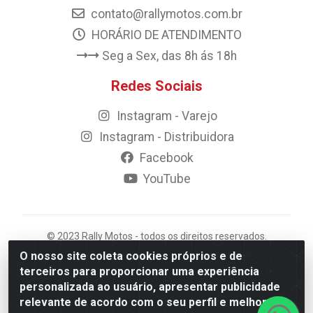
contato@rallymotos.com.br
HORÁRIO DE ATENDIMENTO
Seg a Sex, das 8h ás 18h
Redes Sociais
Instagram - Varejo
Instagram - Distribuidora
Facebook
YouTube
© 2023 Rally Motos - todos os direitos reservados.
Razão Social: Rally motos distribuidora, importadora e
O nosso site coleta cookies próprios e de
transportadora de peças LTDA - CNPJ 09.262.859/0001-
terceiros para proporcionar uma experiência
43 - Rua Vigário Calixto 2900 - Catolé, Campina
personalizada ao usuário, apresentar publicidade
Grande/PB
relevante de acordo com o seu perfil e melhorar a