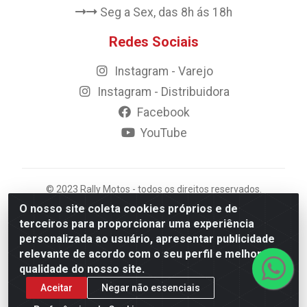
Seg a Sex, das 8h ás 18h
Redes Sociais
Instagram - Varejo
Instagram - Distribuidora
Facebook
YouTube
© 2023 Rally Motos - todos os direitos reservados.
Razão Social: Rally motos distribuidora, importadora e
O nosso site coleta cookies próprios e de
transportadora de peças LTDA - CNPJ 09.262.859/0001-
terceiros para proporcionar uma experiência
43 - Rua Vigário Calixto 2900 - Catolé, Campina
personalizada ao usuário, apresentar publicidade
Grande/PB
relevante de acordo com o seu perfil e melhorar a
qualidade do nosso site.
Aceitar
Negar não essenciais