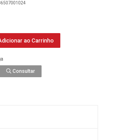
036507001024
dicionar ao Carrinho
ga
Consultar