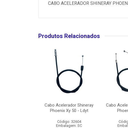
CABO ACELERADOR SHINERAY PHOENI
Produtos Relacionados
lerador Shineray
Cabo Acelerador Shineray
Cabo Acele
Jet - Ldyt
Phoenix Xy 50 - Ldyt
Phoen
digo: 32642
Código: 32604
Códig
balagem: SC
Embalagem: SC
Embal