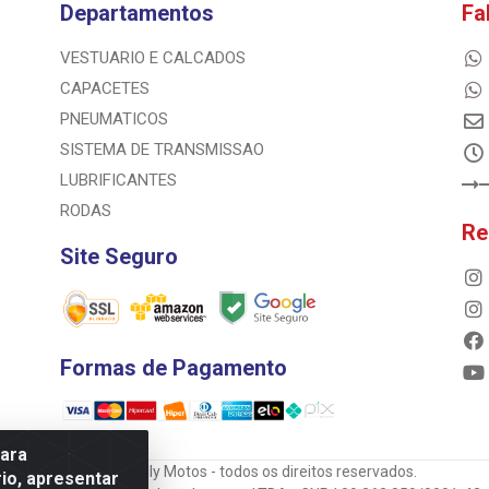
Departamentos
Fa
VESTUARIO E CALCADOS
CAPACETES
PNEUMATICOS
SISTEMA DE TRANSMISSAO
LUBRIFICANTES
RODAS
Re
Site Seguro
Formas de Pagamento
para
© 2023 Rally Motos - todos os direitos reservados.
io, apresentar