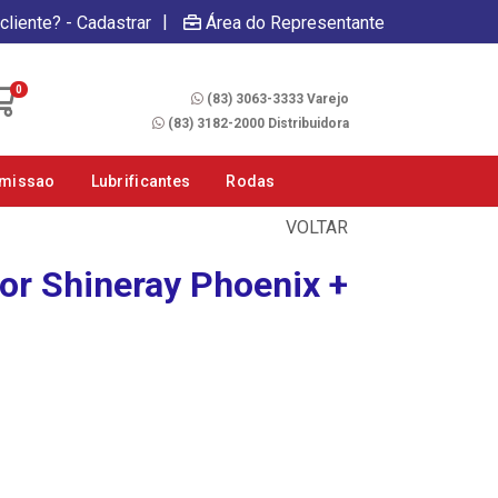
|
cliente? - Cadastrar
Área do Representante
Fale Conosco
0
(83) 3063-3333 Varejo
(83) 3182-2000 Distribuidora
smissao
Lubrificantes
Rodas
VOLTAR
or Shineray Phoenix +