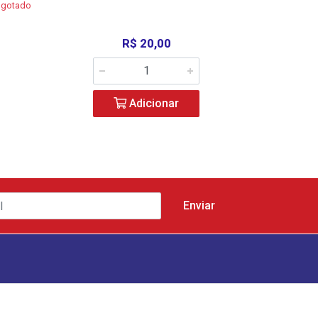
sgotado
R$ 20,00
R$ 20,0
Adicionar
Adicio