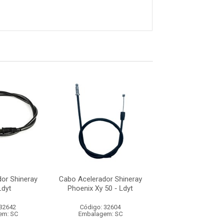
or Shineray
Cabo Acelerador Shineray
Cabo Acelerador
Ldyt
Phoenix Xy 50 - Ldyt
Phoenix - 
 32642
Código: 32604
Código: 32
em: SC
Embalagem: SC
Embalagem: