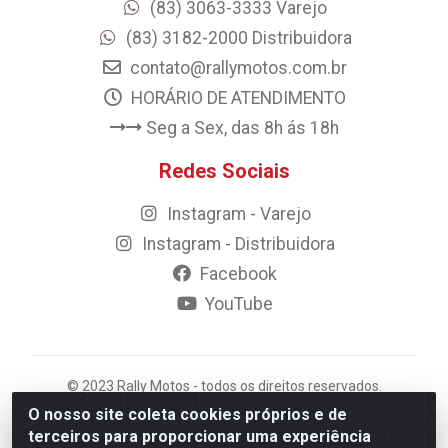
(83) 3063-3333 Varejo
(83) 3182-2000 Distribuidora
contato@rallymotos.com.br
HORÁRIO DE ATENDIMENTO
Seg a Sex, das 8h ás 18h
Redes Sociais
Instagram - Varejo
Instagram - Distribuidora
Facebook
YouTube
© 2023 Rally Motos - todos os direitos reservados.
Razão Social: Rally motos distribuidora, importadora e
O nosso site coleta cookies próprios e de
transportadora de peças LTDA - CNPJ 09.262.859/0001-
terceiros para proporcionar uma experiência