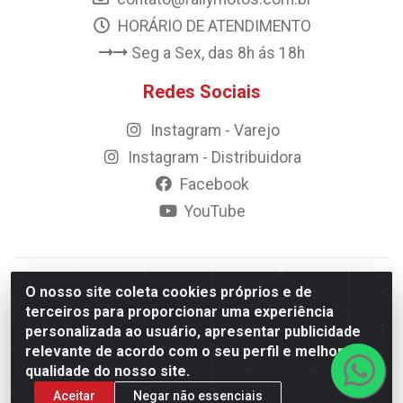
HORÁRIO DE ATENDIMENTO
Seg a Sex, das 8h ás 18h
Redes Sociais
Instagram - Varejo
Instagram - Distribuidora
Facebook
YouTube
© 2023 Rally Motos - todos os direitos reservados.
O nosso site coleta cookies próprios e de
Razão Social: Rally motos distribuidora, importadora e
terceiros para proporcionar uma experiência
transportadora de peças LTDA - CNPJ 09.262.859/0001-43 -
personalizada ao usuário, apresentar publicidade
Rua Vigário Calixto 2900 - Catolé, Campina Grande/PB
relevante de acordo com o seu perfil e melhorar a
qualidade do nosso site.
Aceitar
Negar não essenciais