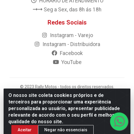
HORÁRIO DE ATENDIMENTO
Seg a Sex, das 8h ás 18h
Redes Sociais
Instagram - Varejo
Instagram - Distribuidora
Facebook
YouTube
© 2023 Rally Motos - todos os direitos reservados.
Razão Social: Rally motos distribuidora, importadora e
O nosso site coleta cookies próprios e de
transportadora de peças LTDA - CNPJ 09.262.859/0001-
terceiros para proporcionar uma experiência
43 - Rua Vigário Calixto 2900 - Catolé, Campina
personalizada ao usuário, apresentar publicidade
Grande/PB
relevante de acordo com o seu perfil e melhorar a
qualidade do nosso site.
Aceitar
Negar não essenciais