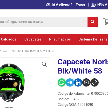
|
Já é cliente? - Entrar
Não é 
E Calcados
Capacetes
Pneumaticos
Sistema De Tran
APACETE NORISK FLOW RUN BLK/WHITE 58
Capacete Nori
Blk/White 58
Código do Fabricante: 0700209
Código: 39492
Código NCM: 65061090