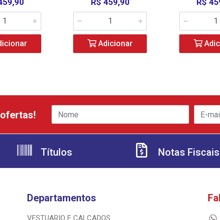
459,90
R$ 459,90
R$ 45
icionar
Adicionar
Adic
ofertas!
Títulos
Notas Fiscais
Departamentos
Fa
VESTUARIO E CALCADOS