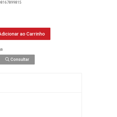
908167899815
dicionar ao Carrinho
ga
Consultar