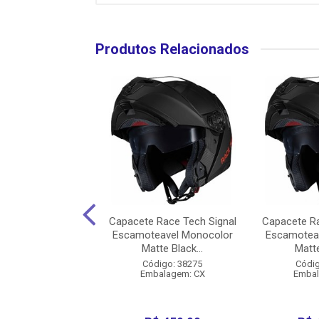
Produtos Relacionados
te Norisk Flow
Capacete Race Tech Signal
Capacete Ra
 Wht/Yellow 62
Escamoteavel Monocolor
Escamotea
Matte Black...
Matte
digo: 39491
Código: 38275
Códig
balagem: CX
Embalagem: CX
Embal