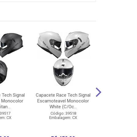
 Tech Signal
Capacete Race Tech Signal
Capacete Race Te
 Monocolor
Escamoteavel Monocolor
Escamoteavel M
tan...
White (C/Oc...
White (C/Oc
 39517
Código: 39518
Código: 39
em: CX
Embalagem: CX
Embalagem: