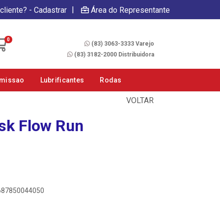
|
cliente? - Cadastrar
Área do Representante
Fale Conosco
0
(83) 3063-3333 Varejo
(83) 3182-2000 Distribuidora
smissao
Lubrificantes
Rodas
VOLTAR
sk Flow Run
0687850044050