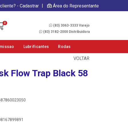
|
cliente? - Cadastrar
Área do Representante
Fale Conosco
0
(83) 3063-3333 Varejo
(83) 3182-2000 Distribuidora
smissao
Lubrificantes
Rodas
VOLTAR
sk Flow Trap Black 58
0687860023050
908167899891