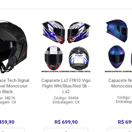
ce Tech Signal
Capacete Ls2 Ff810 Vigo
Capacete No
vel Monocolor
Flight Wht/Blue/Red 58 -
Monocolor
 Black...
Ls2
Código:
o: 38276
Código: 39454
Embalag
agem: CX
Embalagem: CX
459,90
R$ 699,90
R$ 69