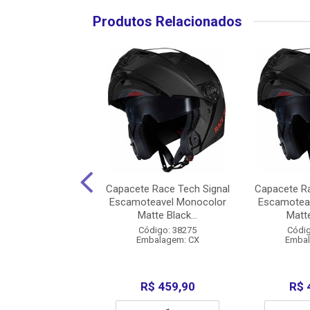
Produtos Relacionados
 Norisk Flow Trap
Capacete Race Tech Signal
Capacete Ra
White 58
Escamoteavel Monocolor
Escamotea
Matte Black...
Matte
digo: 39500
Código: 38275
Códig
balagem: CX
Embalagem: CX
Embal
$ 699,90
R$ 459,90
R$ 