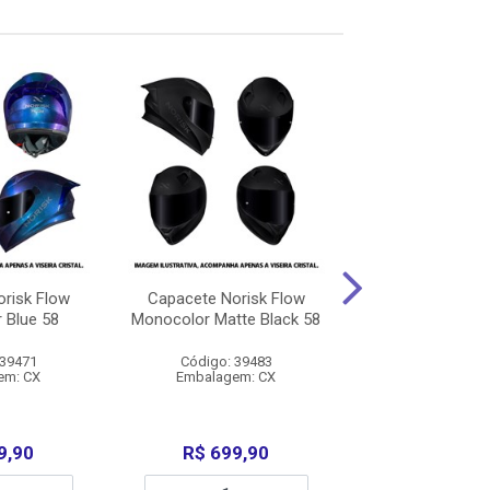
risk Flow
Capacete Norisk Flow
Capacete Nori
 Blue 58
Monocolor Matte Black 58
Pulse Blue/R
 39471
Código: 39483
Código: 39
em: CX
Embalagem: CX
Embalagem:
9,90
R$ 699,90
R$ 699,