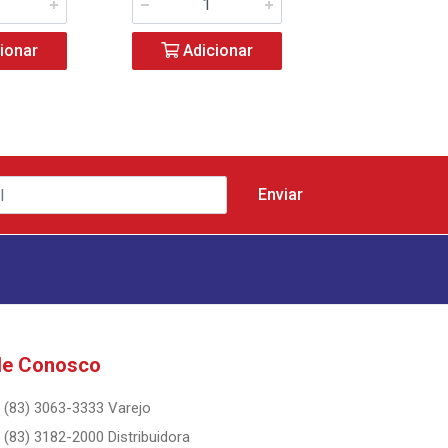
ionar
Adicionar
Adicio
le Conosco
(83) 3063-3333 Varejo
(83) 3182-2000 Distribuidora