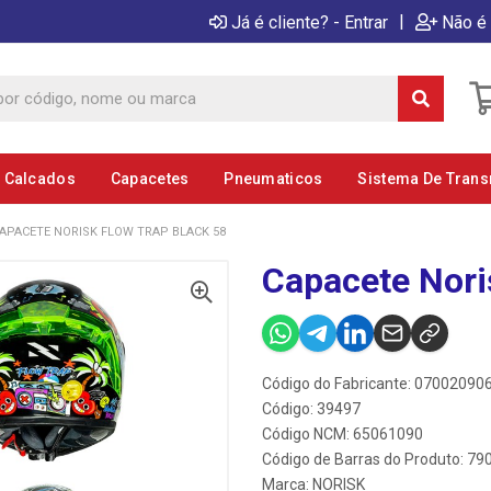
|
Já é cliente? - Entrar
Não é 
E Calcados
Capacetes
Pneumaticos
Sistema De Tran
APACETE NORISK FLOW TRAP BLACK 58
Capacete Nori
Código do Fabricante: 0700209
Código: 39497
Código NCM: 65061090
Código de Barras do Produto: 7
Marca:
NORISK