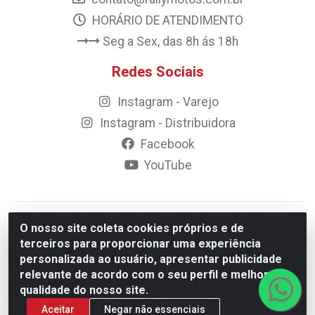
HORÁRIO DE ATENDIMENTO
Seg a Sex, das 8h ás 18h
Redes Sociais
Instagram - Varejo
Instagram - Distribuidora
Facebook
YouTube
© 2023 Rally Motos - todos os direitos reservados.
O nosso site coleta cookies próprios e de
Razão Social: Rally motos distribuidora, importadora e
terceiros para proporcionar uma experiência
transportadora de peças LTDA - CNPJ 09.262.859/0001-43 -
personalizada ao usuário, apresentar publicidade
Rua Vigário Calixto 2900 - Catolé, Campina Grande/PB
relevante de acordo com o seu perfil e melhorar a
qualidade do nosso site.
Aceitar
Negar não essenciais