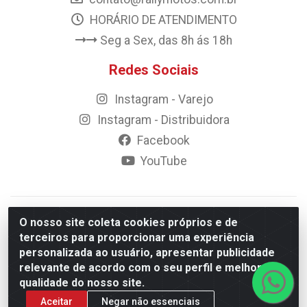
HORÁRIO DE ATENDIMENTO
Seg a Sex, das 8h ás 18h
Redes Sociais
Instagram - Varejo
Instagram - Distribuidora
Facebook
YouTube
© 2023 Rally Motos - todos os direitos reservados.
O nosso site coleta cookies próprios e de
Razão Social: Rally motos distribuidora, importadora e
terceiros para proporcionar uma experiência
transportadora de peças LTDA - CNPJ 09.262.859/0001-43 -
personalizada ao usuário, apresentar publicidade
Rua Vigário Calixto 2900 - Catolé, Campina Grande/PB
relevante de acordo com o seu perfil e melhorar a
qualidade do nosso site.
Aceitar
Negar não essenciais