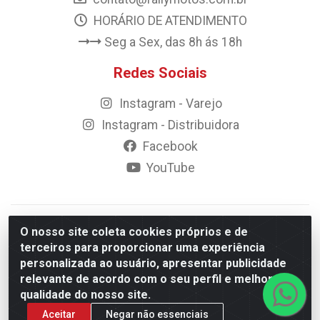
HORÁRIO DE ATENDIMENTO
Seg a Sex, das 8h ás 18h
Redes Sociais
Instagram - Varejo
Instagram - Distribuidora
Facebook
YouTube
© 2023 Rally Motos - todos os direitos reservados.
O nosso site coleta cookies próprios e de
Razão Social: Rally motos distribuidora, importadora e
terceiros para proporcionar uma experiência
transportadora de peças LTDA - CNPJ 09.262.859/0001-43 -
personalizada ao usuário, apresentar publicidade
Rua Vigário Calixto 2900 - Catolé, Campina Grande/PB
relevante de acordo com o seu perfil e melhorar a
qualidade do nosso site.
Aceitar
Negar não essenciais