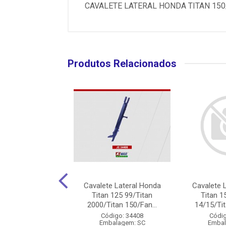
CAVALETE LATERAL HONDA TITAN 150/
Produtos Relacionados
e Lateral Yamaha
Cavalete Lateral Honda
Cavalete 
250 2010 A 2019
Titan 125 99/Titan
Titan 1
eto - Flynn
2000/Titan 150/Fan...
14/15/Tit
digo: 36000
Código: 34408
Códig
balagem: SC
Embalagem: SC
Embal