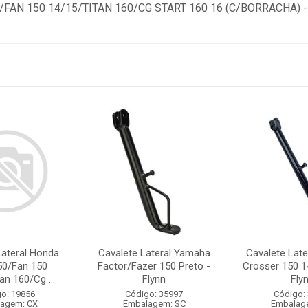
FAN 150 14/15/TITAN 160/CG START 160 16 (C/BORRACHA) -
Lateral Honda
Cavalete Lateral Yamaha
Cavalete Lat
50/Fan 150
Factor/Fazer 150 Preto -
Crosser 150 1
an 160/Cg ...
Flynn
Fly
o: 19856
Código: 35997
Código:
agem: CX
Embalagem: SC
Embalag