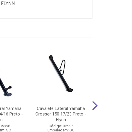
 FLYNN
eral Yamaha
Cavalete Lateral Yamaha
Cavalete Later
4/16 Preto -
Crosser 150 17/23 Preto -
Titan 150 04/0
nn
Flynn
(C/Borracha) 
 35996
Código: 35995
Código: 14
em: SC
Embalagem: SC
Embalagem: