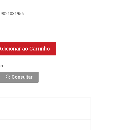
899021031956
dicionar ao Carrinho
ga
Consultar