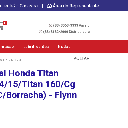
|
cliente? - Cadastrar
Área do Representante
Fale Conosco
0
(83) 3063-3333 Varejo
(83) 3182-2000 Distribuidora
smissao
Lubrificantes
Rodas
VOLTAR
ACHA) - FLYNN
al Honda Titan
4/15/Titan 160/Cg
C/Borracha) - Flynn