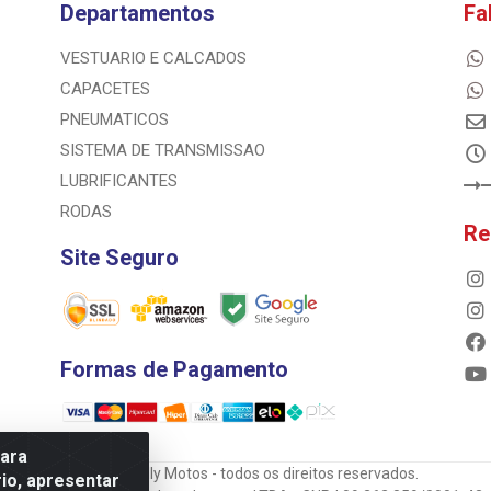
Departamentos
Fa
VESTUARIO E CALCADOS
CAPACETES
PNEUMATICOS
SISTEMA DE TRANSMISSAO
LUBRIFICANTES
RODAS
Re
Site Seguro
Formas de Pagamento
para
© 2023 Rally Motos - todos os direitos reservados.
io, apresentar