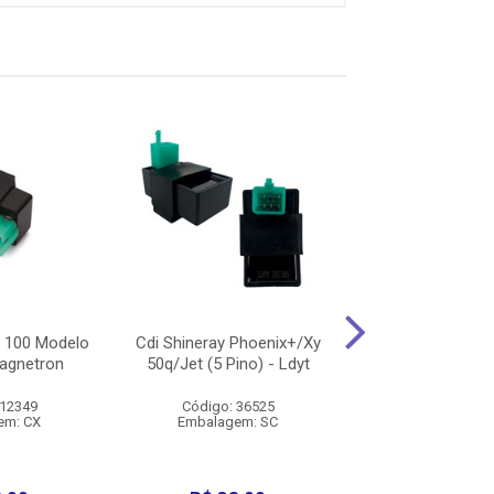
 100 Modelo
Cdi Shineray Phoenix+/Xy
Cdi Honda Nxr 
Magnetron
50q/Jet (5 Pino) - Ldyt
04/08 - Magn
 12349
Código: 36525
Código: 12
em: CX
Embalagem: SC
Embalagem: