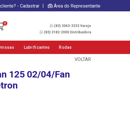
|
cliente? - Cadastrar
Área do Representante
Fale Conosco
0
(83) 3063-3333 Varejo
(83) 3182-2000 Distribuidora
smissao
Lubrificantes
Rodas
VOLTAR
an 125 02/04/Fan
tron