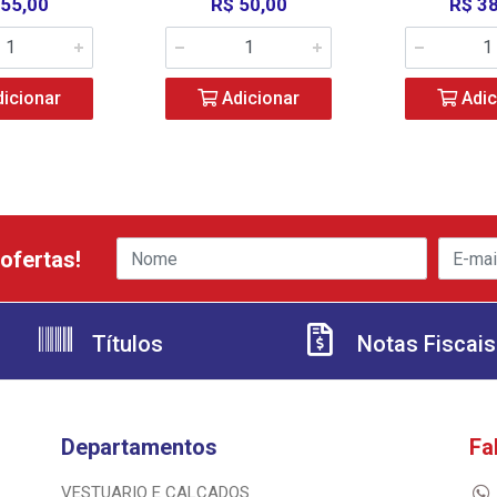
 55,00
R$ 50,00
R$ 3
icionar
Adicionar
Adic
ofertas!
Títulos
Notas Fiscais
Departamentos
Fa
VESTUARIO E CALCADOS