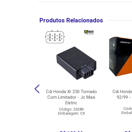
Produtos Relacionados
ineray Xy 50q -
Cdi Honda Xr 250 Tornado
Cdi Honda
agnetron
Com Limitador - Jc Maxi
92/99 -
Eletric
digo: 14032
Códi
Código: 26286
balagem: CX
Embal
Embalagem: CX