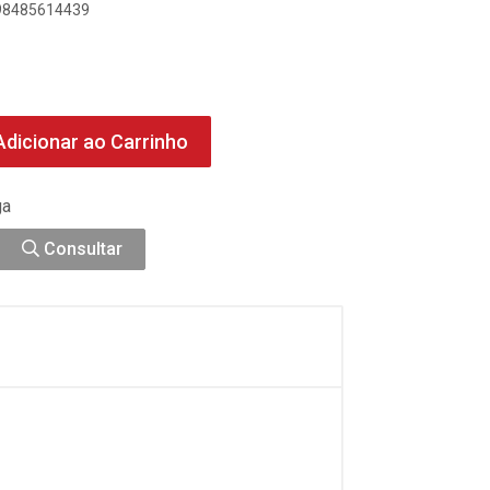
898485614439
dicionar ao Carrinho
ga
Consultar