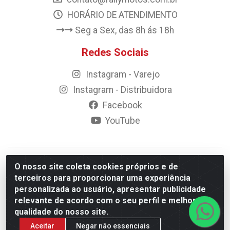
HORÁRIO DE ATENDIMENTO
Seg a Sex, das 8h ás 18h
Redes Sociais
Instagram - Varejo
Instagram - Distribuidora
Facebook
YouTube
© 2023 Rally Motos - todos os direitos reservados.
O nosso site coleta cookies próprios e de
Razão Social: Rally motos distribuidora, importadora e
terceiros para proporcionar uma experiência
transportadora de peças LTDA - CNPJ 09.262.859/0001-43 -
personalizada ao usuário, apresentar publicidade
Rua Vigário Calixto 2900 - Catolé, Campina Grande/PB
relevante de acordo com o seu perfil e melhorar a
qualidade do nosso site.
Aceitar
Negar não essenciais