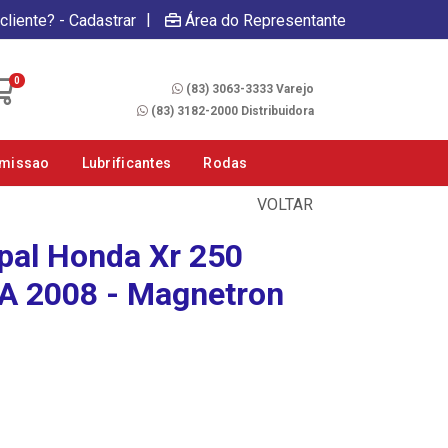
|
cliente? - Cadastrar
Área do Representante
Fale Conosco
0
(83) 3063-3333 Varejo
(83) 3182-2000 Distribuidora
smissao
Lubrificantes
Rodas
VOLTAR
ipal Honda Xr 250
A 2008 - Magnetron