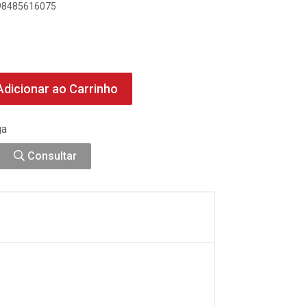
898485616075
dicionar ao Carrinho
ga
Consultar