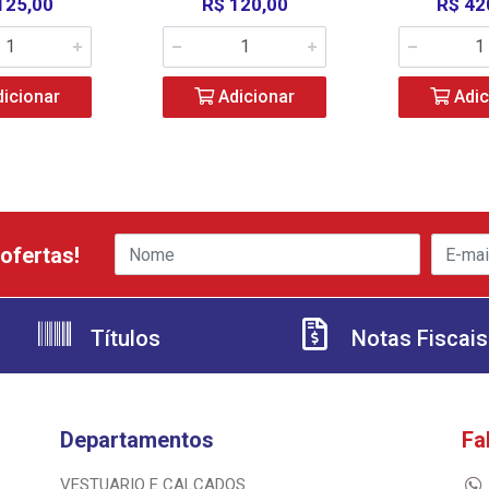
125,00
R$ 120,00
R$ 42
icionar
Adicionar
Adic
ofertas!
Títulos
Notas Fiscais
Departamentos
Fa
VESTUARIO E CALCADOS