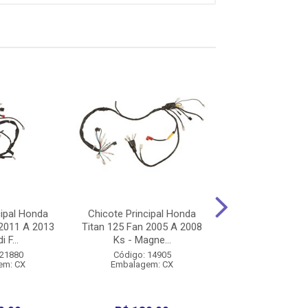
cipal Honda
Chicote Principal Honda
Chicote Princip
 2011 A 2013
Titan 125 Fan 2005 A 2008
Titan 150 2009
 F...
Ks - Magne...
Es/2010 Ex M
 21880
Código: 14905
Código: 14
em: CX
Embalagem: CX
Embalagem: