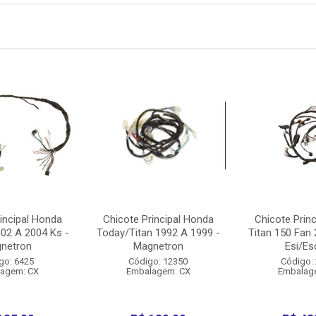
incipal Honda
Chicote Principal Honda
Chicote Prin
002 A 2004 Ks -
Today/Titan 1992 A 1999 -
Titan 150 Fan
netron
Magnetron
Esi/Esdi
go: 6425
Código: 12350
Código:
agem: CX
Embalagem: CX
Embalag