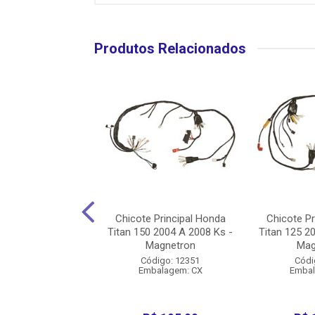
Produtos Relacionados
rincipal Honda Cg
Chicote Principal Honda
Chicote Pr
4 - Magnetron
Titan 150 2004 A 2008 Ks -
Titan 125 2
Magnetron
Mag
digo: 29357
Código: 12351
Códi
balagem: CX
Embalagem: CX
Embal