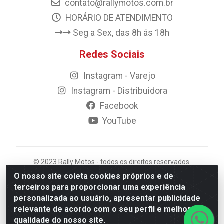
contato@rallymotos.com.br
HORÁRIO DE ATENDIMENTO
Seg a Sex, das 8h ás 18h
Redes Sociais
Instagram - Varejo
Instagram - Distribuidora
Facebook
YouTube
© 2023 Rally Motos - todos os direitos reservados.
Razão Social: Rally motos distribuidora, importadora e
O nosso site coleta cookies próprios e de
transportadora de peças LTDA - CNPJ 09.262.859/0001-
terceiros para proporcionar uma experiência
43 - Rua Vigário Calixto 2900 - Catolé, Campina
personalizada ao usuário, apresentar publicidade
Grande/PB
relevante de acordo com o seu perfil e melhorar a
qualidade do nosso site.