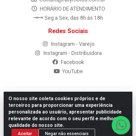
HORÁRIO DE ATENDIMENTO
Seg a Sex, das 8h ás 18h
Redes Sociais
Instagram - Varejo
Instagram - Distribuidora
Facebook
YouTube
© 2023 Rally Motos - todos os direitos reservados.
O nosso site coleta cookies próprios e de
Razão Social: Rally motos distribuidora, importadora e
terceiros para proporcionar uma experiência
transportadora de peças LTDA - CNPJ 09.262.859/0001-43 -
personalizada ao usuário, apresentar publicidade
Rua Vigário Calixto 2900 - Catolé, Campina Grande/PB
relevante de acordo com o seu perfil e melhorar a
qualidade do nosso site.
Aceitar
Negar não essenciais