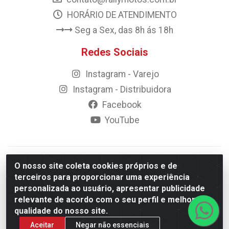
HORÁRIO DE ATENDIMENTO
Seg a Sex, das 8h ás 18h
Redes Sociais
Instagram - Varejo
Instagram - Distribuidora
Facebook
YouTube
© 2023 Rally Motos - todos os direitos reservados.
O nosso site coleta cookies próprios e de
Razão Social: Rally motos distribuidora, importadora e
terceiros para proporcionar uma experiência
transportadora de peças LTDA - CNPJ 09.262.859/0001-43 -
personalizada ao usuário, apresentar publicidade
Rua Vigário Calixto 2900 - Catolé, Campina Grande/PB
relevante de acordo com o seu perfil e melhorar a
qualidade do nosso site.
Aceitar
Negar não essenciais