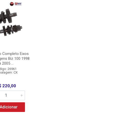
o Completo Eixos
gens Biz 100 1998
 2005 ...
digo: 26961
alagem: CX
$ 220,00
Adicionar