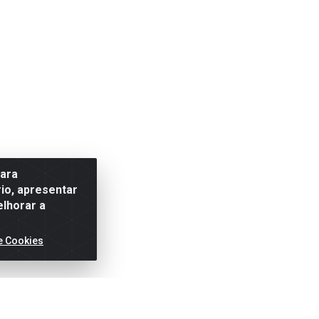
para
io, apresentar
elhorar a
e Cookies