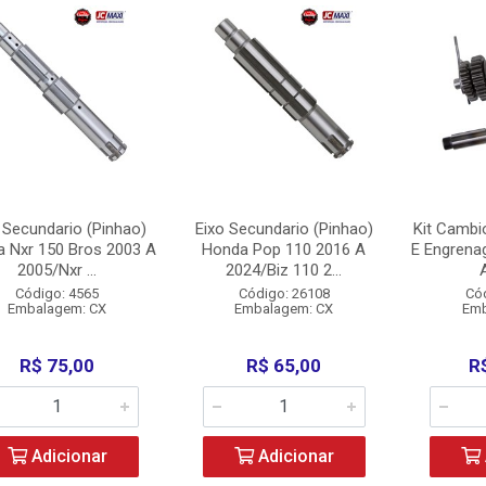
 Secundario (Pinhao)
Eixo Secundario (Pinhao)
Kit Cambi
 Nxr 150 Bros 2003 A
Honda Pop 110 2016 A
E Engrena
2005/Nxr ...
2024/Biz 110 2...
A
Código: 4565
Código: 26108
Có
Embalagem: CX
Embalagem: CX
Emb
R$ 75,00
R$ 65,00
R
Adicionar
Adicionar