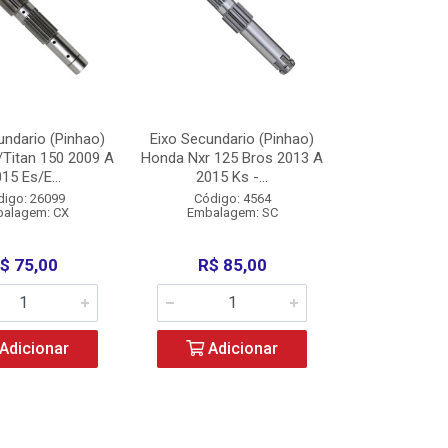
undario (Pinhao)
Eixo Secundario (Pinhao)
Titan 150 2009 A
Honda Nxr 125 Bros 2013 A
15 Es/E...
2015 Ks -...
digo: 26099
Código: 4564
alagem: CX
Embalagem: SC
$ 75,00
R$ 85,00
Adicionar
Adicionar