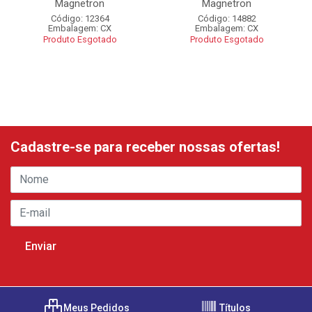
Magnetron
Magnetron
Código: 12364
Código: 14882
Embalagem: CX
Embalagem: CX
Produto Esgotado
Produto Esgotado
Cadastre-se para receber nossas ofertas!
Meus Pedidos
Títulos