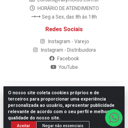
HORÁRIO DE ATENDIMENTO
Seg a Sex, das 8h ás 18h
Redes Sociais
Instagram - Varejo
Instagram - Distribuidora
Facebook
YouTube
© 2023 Rally Motos - todos os direitos reservados.
O nosso site coleta cookies próprios e de
Razão Social: Rally motos distribuidora, importadora e
terceiros para proporcionar uma experiência
transportadora de peças LTDA - CNPJ 09.262.859/0001-43 -
personalizada ao usuário, apresentar publicidade
Rua Vigário Calixto 2900 - Catolé, Campina Grande/PB
relevante de acordo com o seu perfil e melhorar a
qualidade do nosso site.
Aceitar
Negar não essenciais